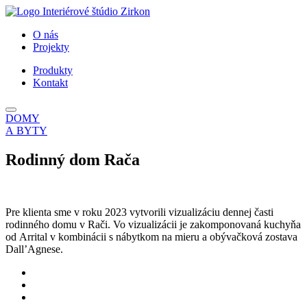
O nás
Projekty
Produkty
Kontakt
DOMY
A BYTY
R
o
d
i
n
n
ý
d
o
m
R
a
č
a
Pre klienta sme v roku 2023 vytvorili vizualizáciu dennej časti
rodinného domu v Rači. Vo vizualizácii je zakomponovaná kuchyňa
od Arrital v kombinácii s nábytkom na mieru a obývačková zostava
Dall’Agnese.